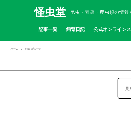
怪虫堂
昆虫・奇蟲・爬虫類の情報
記事一覧
飼育日記
公式オンラインス
ホーム
飼育日記一覧
見